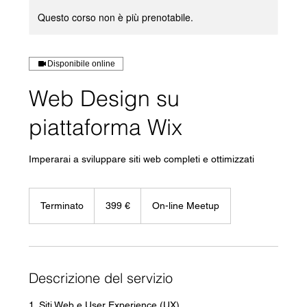
Questo corso non è più prenotabile.
Disponibile online
Web Design su
piattaforma Wix
Imperarai a sviluppare siti web completi e ottimizzati
399
euro
Terminato
T
399 €
On-line Meetup
e
r
m
i
n
Descrizione del servizio
a
t
1. Siti Web e User Experience (UX)