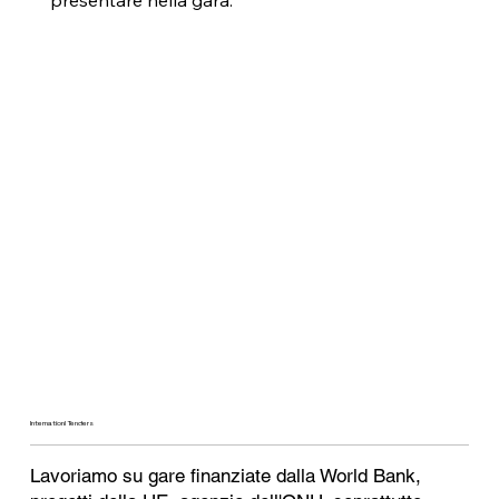
presentare nella gara.
Internationl Tenders
Lavoriamo su gare finanziate dalla World Bank,