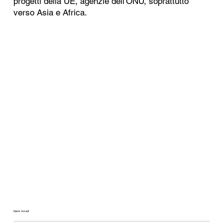
progetti della UE, agenzie dell'ONU, soprattutto
verso Asia e Africa.
Gare locali