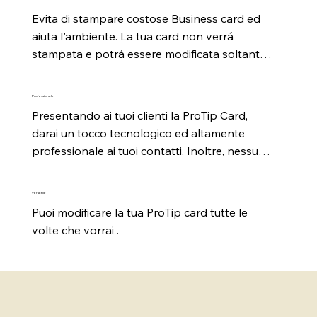
Evita di stampare costose Business card ed 
aiuta l'ambiente. La tua card non verrá 
stampata e potrá essere modificata soltanto 
da te tutte le volte che  vorrai.
Professionale
Presentando ai tuoi clienti la ProTip Card, 
darai un tocco tecnologico ed altamente 
professionale ai tuoi contatti. Inoltre, nessuno 
perderá i tuoi contatti.
Versatile
Puoi modificare la tua ProTip card tutte le 
volte che vorrai .