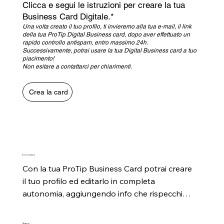
Clicca e segui le istruzioni per creare la tua
Business Card Digitale.*
Una volta creato il tuo profilo, ti invieremo alla tua e-mail, il link
della tua ProTip Digital Business card, dopo aver effettuato un
rapido controllo antispam, entro massimo 24h.
Successivamente, potrai usare la tua Digital Business card a tuo
piacimento!
Non esitare a contattarci per chiarimenti.
Crea la card
Economica
Con la tua ProTip Business Card potrai creare 
il tuo profilo ed editarlo in completa 
autonomia, aggiungendo info che rispecchino 
il tuo profilo professionale ed i tuoi 
aggiornamenti.
Green