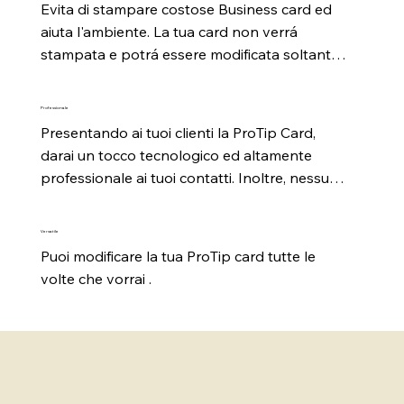
Evita di stampare costose Business card ed 
aiuta l'ambiente. La tua card non verrá 
stampata e potrá essere modificata soltanto 
da te tutte le volte che  vorrai.
Professionale
Presentando ai tuoi clienti la ProTip Card, 
darai un tocco tecnologico ed altamente 
professionale ai tuoi contatti. Inoltre, nessuno 
perderá i tuoi contatti.
Versatile
Puoi modificare la tua ProTip card tutte le 
volte che vorrai .