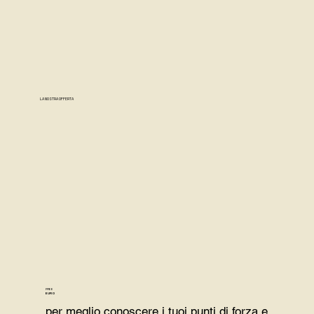
LA NOSTRA OFFERTA
FREE
EUR 0
per meglio conoscere i tuoi punti di forza e