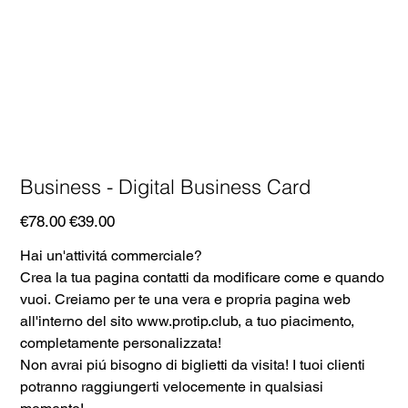
Business - Digital Business Card
Original
Sale
€78.00
€39.00
price
price
Hai un'attivitá commerciale?
Crea la tua pagina contatti da modificare come e quando
vuoi. Creiamo per te una vera e propria pagina web
all'interno del sito www.protip.club, a tuo piacimento,
completamente personalizzata!
Non avrai piú bisogno di biglietti da visita! I tuoi clienti
potranno raggiungerti velocemente in qualsiasi