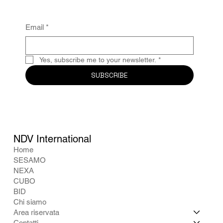
Email
*
Yes, subscribe me to your newsletter.
*
SUBSCRIBE
NDV International
Home
SESAMO
NEXA
CUBO
BID
Chi siamo
Area riservata
Contatti