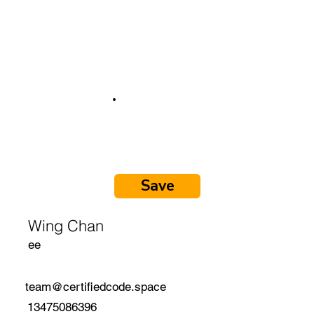
Save
Wing Chan
ee
team@certifiedcode.space
13475086396